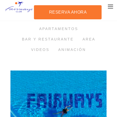
RESERVA AHORA
VER TODO
PISCINA
APARTAMENTOS
BAR Y RESTAURANTE
AREA
VIDEOS
ANIMACIÓN