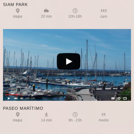
SIAM PARK
€€€
mapa
20 min
10h-18h
caro
PASEO MARÍTIMO
€€
mapa
14 min
9h - 23h
medio